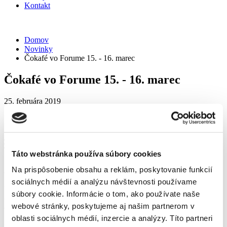
Kontakt
Domov
Novinky
Čokafé vo Forume 15. - 16. marec
Čokafé vo Forume 15. - 16. marec
25. februára 2019
Čokafé vo Forume 15. - 16. marec
Menu
Táto webstránka používa súbory cookies
Samé Dobré Veci
… z pražiarní, kaviarní, čokoládovní, čajovní,
Na prispôsobenie obsahu a reklám, poskytovanie funkcií
cukrární … prichádzajú aj pod Tatry.
sociálnych médií a analýzu návštevnosti používame
Vo Forume si
15.- 16. marca 2019
užijete skvelé vône a fantastické
súbory cookie. Informácie o tom, ako používate naše
chute čerstvo praženej kávy, horúcej i tabuľkovej čokolády, čajov z
webové stránky, poskytujeme aj našim partnerom v
ďalekého východu, ale aj sladkostí a dobroty, ktoré do správnych
kaviarní či cukrární rozhodne patria. Vo Forume sa Vám predstavia
oblasti sociálnych médií, inzercie a analýzy. Títo partneri
pražiari, baristi, čokolatéri, dovozcovia čajov a ďalší nadšenci, pre