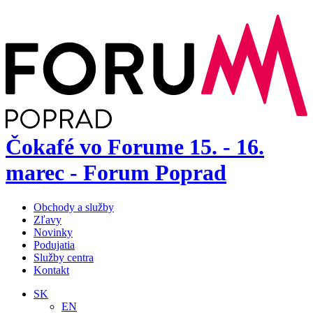
Čokafé vo Forume 15. - 16.
marec - Forum Poprad
Obchody a služby
Zľavy
Novinky
Podujatia
Služby centra
Kontakt
SK
EN