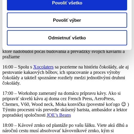
Povoliť všetko
SOBOTA 16.3. 2019
11:00 – Workshop zameraný na domácu prípravu kávy. Ako si
pripraviť skvelú kávu aj doma cez French Press, AeroPress,
Chemex, V60, Wood neck, Moka konvičku (povestné koťogo 😉 )
Povoliť výber
Týmito procesmi vás prevedie skúsený barista, ambasádor a lektor
popradskej spoločnosti
JOE’s Beans
Odmietnuť všetko
15:00 – Príbeh kávy. Zážitky Andreja Šoltésa zo spol.
Caffe4U
z
jeho ciest po kávovníkových plantážach a jeho skúsenosti s kávou,
ktoré nadobudol počas budovania a prevádzky svojich kaviarní a
pražiarne
16:00 – Spolu s
Xocolaters
sa pozrieme na históriu čokolády, ale aj
pestovanie kakaových bôbov, ich spracovanie a proces výroby
čokolády a taktiež spoznáme rozdiely medzi jednotlivými druhmi
čokolády.
17:00 – Workshop zameraný na domácu prípravu kávy. Ako si
pripraviť skvelú kávu aj doma cez French Press, AeroPress,
Chemex, V60, Wood neck, Moka konvičku (povestné koťogo 😉 )
Týmito procesmi vás prevedie skúsený barista, ambasádor a lektor
popradskej spoločnosti
JOE’s Beans
18:00 – Kávové zrnko od plantáže po vašu šálku. Viete akú dlhú a
náročnú cestu musí absolvovať kávovníkové zrnko, kým si