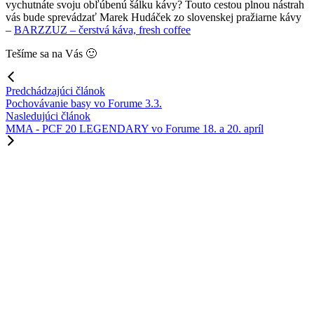
vychutnáte svoju obľúbenú šálku kávy? Touto cestou plnou nástrah
vás bude sprevádzať Marek Hudáček zo slovenskej pražiarne kávy
–
BARZZUZ – čerstvá káva, fresh coffee
Tešíme sa na Vás 🙂
Predchádzajúci článok
Pochovávanie basy vo Forume 3.3.
Nasledujúci článok
MMA - PCF 20 LEGENDARY vo Forume 18. a 20. apríl