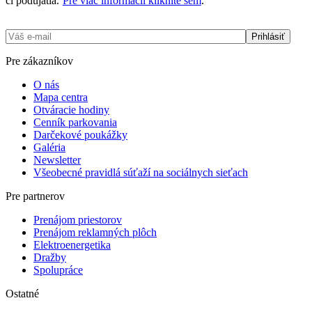
či podujatia.
Pre viac informácií kliknite sem
.
Pre zákazníkov
O nás
Mapa centra
Otváracie hodiny
Cenník parkovania
Darčekové poukážky
Galéria
Newsletter
Všeobecné pravidlá súťaží na sociálnych sieťach
Pre partnerov
Prenájom priestorov
Prenájom reklamných plôch
Elektro­­­energetika
Dražby
Spolupráce
Ostatné