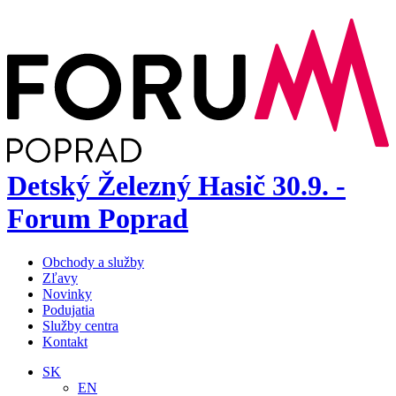
Detský Železný Hasič 30.9. -
Forum Poprad
Obchody a služby
Zľavy
Novinky
Podujatia
Služby centra
Kontakt
SK
EN