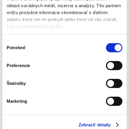
Kontakt
oblasti sociálnych médií, inzercie a analýzy. Títo partneri
môžu príslušné informácie skombinovať s ďalšími
údajmi, ktoré ste im poskytli alebo ktoré od vás získali,
Domov
keď ste používali ich služby.
Novinky
Detský Železný Hasič 30.9.
Výber
Detský Železný Hasič 30.9.
Potrebné
súhlasu
19. septembra 2018
Preferencie
Detský Železný Hasič 30.9.
Menu
Štatistiky
30. septembra 2018
Vás pozývame do Forumu, kde si
spolu užijeme jedinečný
deň s Dobrovoľným Hasičským Zborom
Marketing
Veľká.
Pre deti je pripravený bohatý sprievodný program v čase od
14:00 –
18:00
Zobraziť detaily
– prekážková dráha