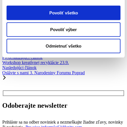
– diplomy a odmeny
Povoliť všetko
– základy prvej pomoci
Príďte sa zabaviť, vyskúšať niečo nové a otestovať schopnosti
Povoliť výber
vašich drobcov.
Tešíme sa na Vás vo Forume 🙂
Odmietnuť všetko
Predchádzajúci článok
Workshop kreatívnej recyklácie 23.9.
Nasledujúci článok
Oslávte s nami 3. Narodeniny Forumu Poprad
Odoberajte newsletter
Prihláste sa na odber noviniek a nezmeškajte žiadne zľavy, novinky