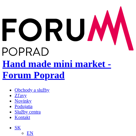
Hand made mini market -
Forum Poprad
Obchody a služby
Zľavy
Novinky
Podujatia
Služby centra
Kontakt
SK
EN