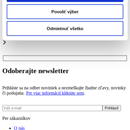
domáci textil, domáce zaváraniny a umelecké
výrobky z dreva a skla.
Povoliť výber
Predchádzajúci článok
Zážitkové čítanie pri stromčeku
Odmietnuť všetko
Nasledujúci článok
Vianočné trhy
Odoberajte newsletter
Prihláste sa na odber noviniek a nezmeškajte žiadne zľavy, novinky
či podujatia.
Pre viac informácií kliknite sem
.
Pre zákazníkov
O nás