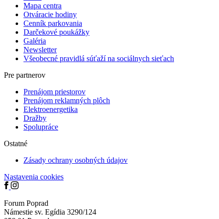
Mapa centra
Otváracie hodiny
Cenník parkovania
Darčekové poukážky
Galéria
Newsletter
Všeobecné pravidlá súťaží na sociálnych sieťach
Pre partnerov
Prenájom priestorov
Prenájom reklamných plôch
Elektro­­­energetika
Dražby
Spolupráce
Ostatné
Zásady ochrany osobných údajov
Nastavenia cookies
Forum Poprad
Námestie sv. Egídia 3290/124