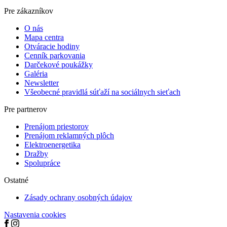
Pre zákazníkov
O nás
Mapa centra
Otváracie hodiny
Cenník parkovania
Darčekové poukážky
Galéria
Newsletter
Všeobecné pravidlá súťaží na sociálnych sieťach
Pre partnerov
Prenájom priestorov
Prenájom reklamných plôch
Elektro­­­energetika
Dražby
Spolupráce
Ostatné
Zásady ochrany osobných údajov
Nastavenia cookies