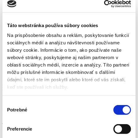
Kontakt
Domov
Táto webstránka používa súbory cookies
Novinky
Na prispôsobenie obsahu a reklám, poskytovanie funkcií
Jesenné Premeny - Veronika
sociálnych médií a analýzu návštevnosti používame
Jesenné Premeny - Veronika
súbory cookie. Informácie o tom, ako používate naše
webové stránky, poskytujeme aj našim partnerom v
6. decembra 2018
oblasti sociálnych médií, inzercie a analýzy. Títo partneri
môžu príslušné informácie skombinovať s ďalšími
Jesenné Premeny - Veronika
údajmi, ktoré ste im poskytli alebo ktoré od vás získali,
keď ste používali ich služby.
Menu
V poslednej premene prvej série projektu Jesenné premeny sme sa
Výber
venovali Veronike. Jej štýl je skôr elegantný, ale keďže sa vo
Potrebné
voľnom čase rada
súhlasu
venuje turistike má rada aj športové prvky. Tomu zodpovedajú aj
jej obľúbené značky – elegantné H&M a športové Nike. Jej
obľúbenou farbou je červená. Ako sama uviedla v prihláške, do
Preferencie
našich premien sa prihlásila, lebo by rada skúsila nejakú zmenu,
možno aj radikálnejšiu úpravu účesu nakrátko.