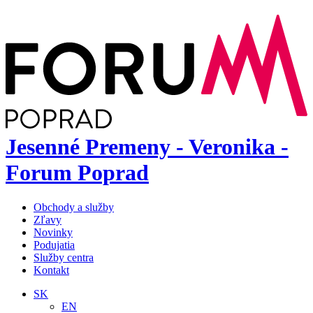
Jesenné Premeny - Veronika -
Forum Poprad
Obchody a služby
Zľavy
Novinky
Podujatia
Služby centra
Kontakt
SK
EN