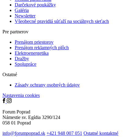
Darčekové poukážky
Galéria
Newsletter
Všeobecné pravidlá súťaží na sociálnych sieťach
Pre partnerov
Prenájom priestorov
Prenájom reklamných plôch
Elektro­­­energetika
Dražby
Spolupráce
Ostatné
Zásady ochrany osobných údajov
Nastavenia cookies
Forum Poprad
Námestie sv. Egídia 3290/124
058 01 Poprad
info@forumpoprad.sk
+421 948 007 051
Ostatné kontaktné