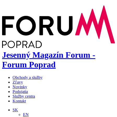
Jesenný Magazín Forum -
Forum Poprad
Obchody a služby
Zľavy
Novinky
Podujatia
Služby centra
Kontakt
SK
EN