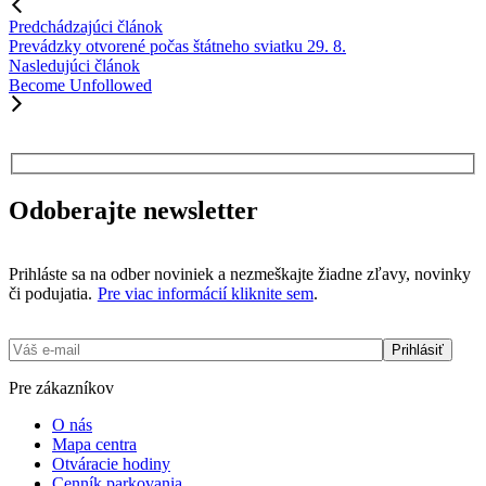
Predchádzajúci článok
Prevádzky otvorené počas štátneho sviatku 29. 8.
Nasledujúci článok
Become Unfollowed
Odoberajte newsletter
Prihláste sa na odber noviniek a nezmeškajte žiadne zľavy, novinky
či podujatia.
Pre viac informácií kliknite sem
.
Pre zákazníkov
O nás
Mapa centra
Otváracie hodiny
Cenník parkovania