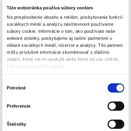
Kontakt
Táto webstránka používa súbory cookies
Na prispôsobenie obsahu a reklám, poskytovanie funkcií
Domov
sociálnych médií a analýzu návštevnosti používame
Novinky
súbory cookie. Informácie o tom, ako používate naše
Jesenný Magazín Forum
webové stránky, poskytujeme aj našim partnerom v
Jesenný Magazín Forum
oblasti sociálnych médií, inzercie a analýzy. Títo partneri
môžu príslušné informácie skombinovať s ďalšími
21. augusta 2025
údajmi, ktoré ste im poskytli alebo ktoré od vás získali,
keď ste používali ich služby.
Jesenný Magazín Forum
Výber
Menu
Potrebné
súhlasu
Prinášame vám nové vydanie štvrťročného inšpiratívneho časopisu
Preferencie
Magazín Forum. Nájdete v ňom tipy nielen na najnovšie módne
trendy tohto obdobia, ale veríme, že vás inšpiruje aj pri výbere
jesenných outfitov. Magazín môžete nájsť na Infopulte centra aj vo
Štatistiky
svojich schránkach od 25. 8. 2025. Elektronickú verziu časopisu si
viete pozrieť na tejto stránke.