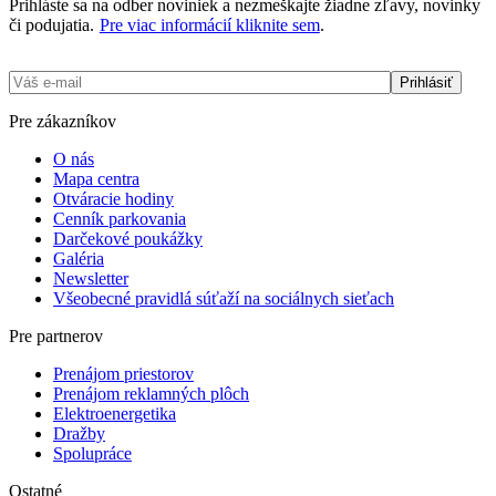
Prihláste sa na odber noviniek a nezmeškajte žiadne zľavy, novinky
či podujatia.
Pre viac informácií kliknite sem
.
Pre zákazníkov
O nás
Mapa centra
Otváracie hodiny
Cenník parkovania
Darčekové poukážky
Galéria
Newsletter
Všeobecné pravidlá súťaží na sociálnych sieťach
Pre partnerov
Prenájom priestorov
Prenájom reklamných plôch
Elektro­­­energetika
Dražby
Spolupráce
Ostatné