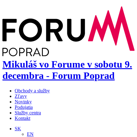
Mikuláš vo Forume v sobotu 9.
decembra - Forum Poprad
Obchody a služby
Zľavy
Novinky
Podujatia
Služby centra
Kontakt
SK
EN