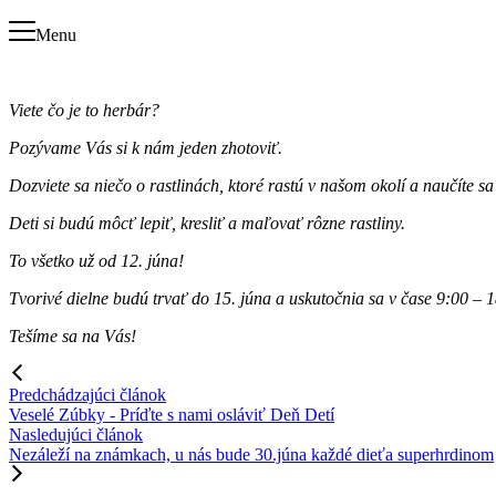
Menu
Viete čo je to herbár?
Pozývame Vás si k nám jeden zhotoviť.
Dozviete sa niečo o rastlinách, ktoré rastú v našom okolí a naučíte s
Deti si budú môcť lepiť, kresliť a maľovať rôzne rastliny.
To všetko už od 12. júna!
Tvorivé dielne budú trvať do 15. júna a uskutočnia sa v čase 9:00 –
Tešíme sa na Vás!
Predchádzajúci článok
Veselé Zúbky - Príďte s nami osláviť Deň Detí
Nasledujúci článok
Nezáleží na známkach, u nás bude 30.júna každé dieťa superhrdinom