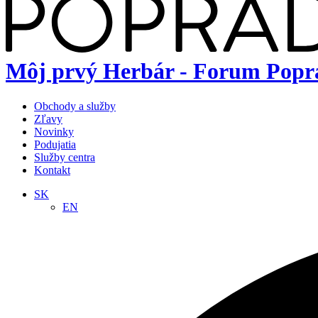
Môj prvý Herbár - Forum Popr
Obchody a služby
Zľavy
Novinky
Podujatia
Služby centra
Kontakt
SK
EN