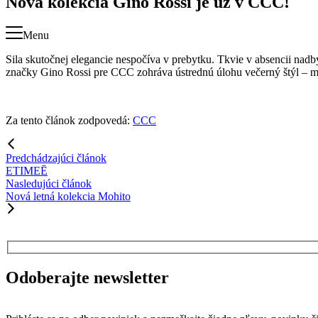
Nová kolekcia Gino Rossi je už v CCC!
Menu
Sila skutočnej elegancie nespočíva v prebytku. Tkvie v absencii nadby
značky Gino Rossi pre CCC zohráva ústrednú úlohu večerný štýl – m
Za tento článok zodpovedá:
CCC
Predchádzajúci článok
ETIMEĒ
Nasledujúci článok
Nová letná kolekcia Mohito
Odoberajte newsletter