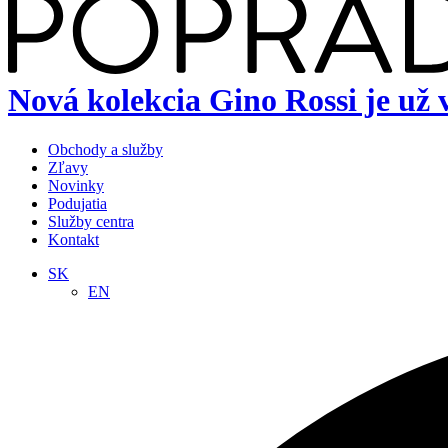
Nová kolekcia Gino Rossi je u
Obchody a služby
Zľavy
Novinky
Podujatia
Služby centra
Kontakt
SK
EN