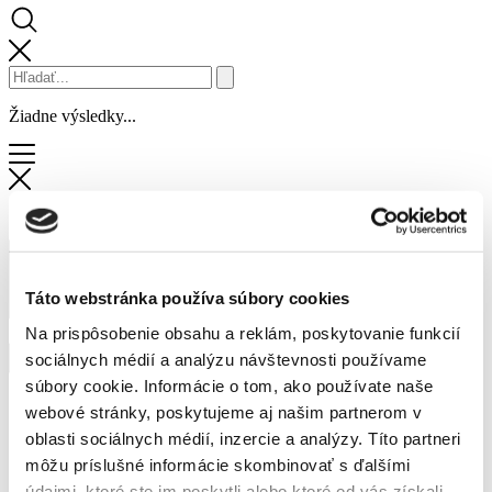
Žiadne výsledky...
Táto webstránka používa súbory cookies
Na prispôsobenie obsahu a reklám, poskytovanie funkcií
sociálnych médií a analýzu návštevnosti používame
súbory cookie. Informácie o tom, ako používate naše
Obchody a služby
webové stránky, poskytujeme aj našim partnerom v
Zľavy
oblasti sociálnych médií, inzercie a analýzy. Títo partneri
Novinky
Podujatia
môžu príslušné informácie skombinovať s ďalšími
Služby centra
údajmi, ktoré ste im poskytli alebo ktoré od vás získali,