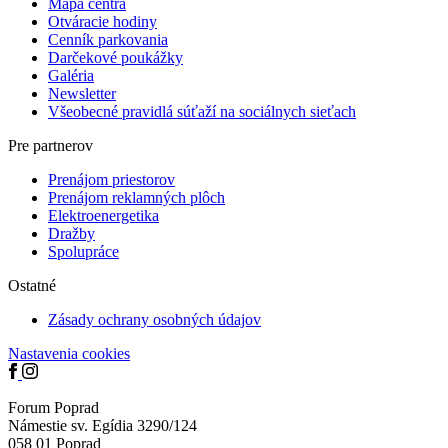
Mapa centra
Otváracie hodiny
Cenník parkovania
Darčekové poukážky
Galéria
Newsletter
Všeobecné pravidlá súťaží na sociálnych sieťach
Pre partnerov
Prenájom priestorov
Prenájom reklamných plôch
Elektro­­­energetika
Dražby
Spolupráce
Ostatné
Zásady ochrany osobných údajov
Nastavenia cookies
Forum Poprad
Námestie sv. Egídia 3290/124
058 01 Poprad