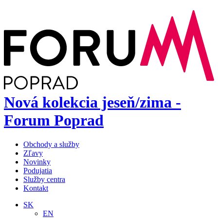
Nová kolekcia jeseň/zima -
Forum Poprad
Obchody a služby
Zľavy
Novinky
Podujatia
Služby centra
Kontakt
SK
EN