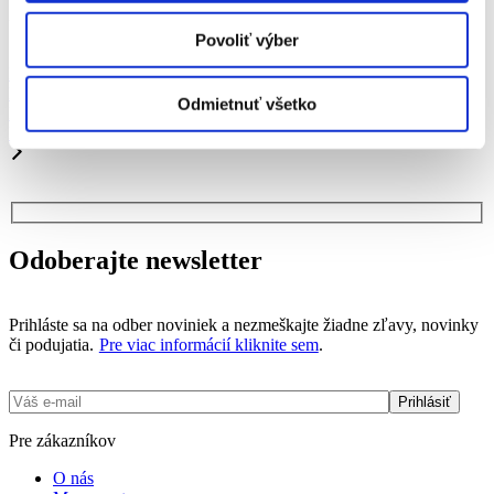
Za tento článok zodpovedá:
Sinsay
Povoliť výber
Predchádzajúci článok
Nová kolekcia HOUSE x ADMOR
Odmietnuť všetko
Nasledujúci článok
Hispanitas
Odoberajte newsletter
Prihláste sa na odber noviniek a nezmeškajte žiadne zľavy, novinky
či podujatia.
Pre viac informácií kliknite sem
.
Pre zákazníkov
O nás