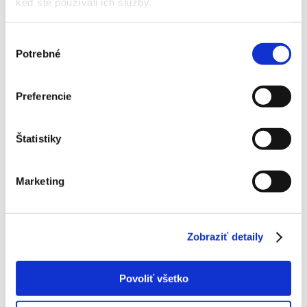
keď ste používali ich služby.
9:00 – 20:00
Kontakty
Výber
Potrebné
súhlasu
Preferencie
Štatistiky
Marketing
Zobraziť detaily
Povoliť všetko