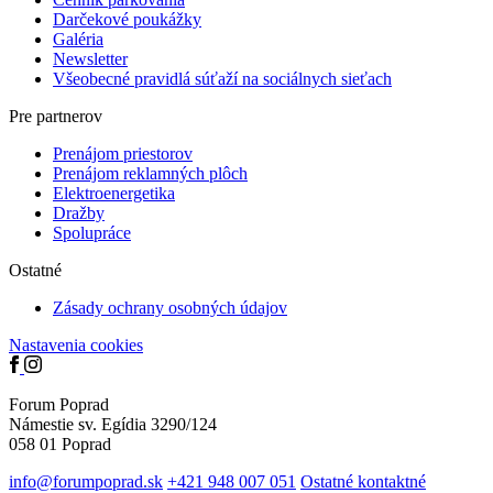
Darčekové poukážky
Galéria
Newsletter
Všeobecné pravidlá súťaží na sociálnych sieťach
Pre partnerov
Prenájom priestorov
Prenájom reklamných plôch
Elektro­­­energetika
Dražby
Spolupráce
Ostatné
Zásady ochrany osobných údajov
Nastavenia cookies
Forum Poprad
Námestie sv. Egídia 3290/124
058 01 Poprad
info@forumpoprad.sk
+421 948 007 051
Ostatné kontaktné