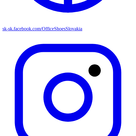
sk-sk.facebook.com/OfficeShoesSlovakia