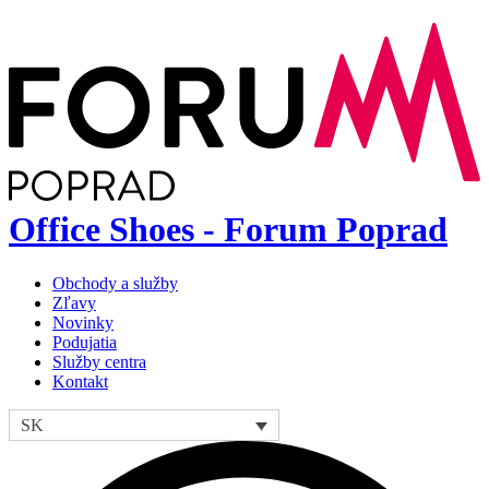
Office Shoes - Forum Poprad
Obchody a služby
Zľavy
Novinky
Podujatia
Služby centra
Kontakt
SK