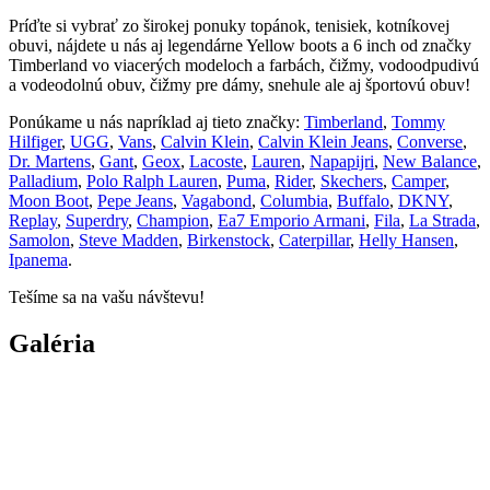
Príďte si vybrať zo širokej ponuky topánok, tenisiek, kotníkovej
obuvi, nájdete u nás aj legendárne Yellow boots a 6 inch od značky
Timberland vo viacerých modeloch a farbách, čižmy, vodoodpudivú
a vodeodolnú obuv, čižmy pre dámy, snehule ale aj športovú obuv!
Ponúkame u nás napríklad aj tieto značky:
Timberland
,
Tommy
Hilfiger
,
UGG
,
Vans
,
Calvin Klein
,
Calvin Klein Jeans
,
Converse
,
Dr. Martens
,
Gant
,
Geox
,
Lacoste
,
Lauren
,
Napapijri
,
New Balance
,
Palladium
,
Polo Ralph Lauren
,
Puma
,
Rider
,
Skechers
,
Camper
,
Moon Boot
,
Pepe Jeans
,
Vagabond
,
Columbia
,
Buffalo
,
DKNY
,
Replay
,
Superdry
,
Champion
,
Ea7 Emporio Armani
,
Fila
,
La Strada
,
Samolon
,
Steve Madden
,
Birkenstock
,
Caterpillar
,
Helly Hansen
,
Ipanema
.
Tešíme sa na vašu návštevu!
Galéria