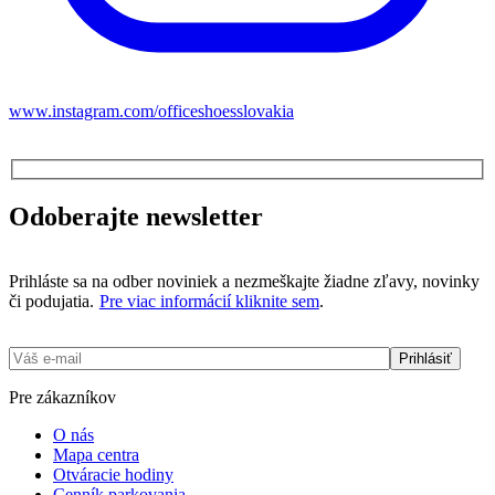
www.instagram.com/officeshoesslovakia
Odoberajte newsletter
Prihláste sa na odber noviniek a nezmeškajte žiadne zľavy, novinky
či podujatia.
Pre viac informácií kliknite sem
.
Pre zákazníkov
O nás
Mapa centra
Otváracie hodiny
Cenník parkovania