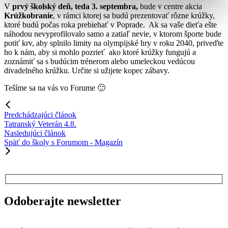
V
prvý školský deň, teda 3. septembra,
bude v centre akcia
Krúžkobranie
, v rámci ktorej sa budú prezentovať rôzne krúžky,
ktoré budú počas roka prebiehať v Poprade. Ak sa vaše dieťa ešte
náhodou nevyprofilovalo samo a zatiaľ nevie, v ktorom športe bude
potiť krv, aby splnilo limity na olympijské hry v roku 2040, priveďte
ho k nám, aby si mohlo pozrieť ako ktoré krúžky fungujú a
zoznámiť sa s budúcim trénerom alebo umeleckou vedúcou
divadelného krúžku. Určite si užijete kopec zábavy.
Tešíme sa na vás vo Forume 🙂
Predchádzajúci článok
Tatranský Veterán 4.8.
Nasledujúci článok
Späť do školy s Forumom - Magazín
Odoberajte newsletter