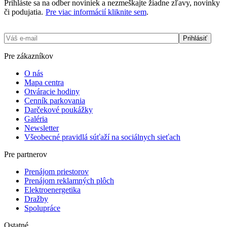
Prihláste sa na odber noviniek a nezmeškajte žiadne zľavy, novinky
či podujatia.
Pre viac informácií kliknite sem
.
Pre zákazníkov
O nás
Mapa centra
Otváracie hodiny
Cenník parkovania
Darčekové poukážky
Galéria
Newsletter
Všeobecné pravidlá súťaží na sociálnych sieťach
Pre partnerov
Prenájom priestorov
Prenájom reklamných plôch
Elektro­­­energetika
Dražby
Spolupráce
Ostatné