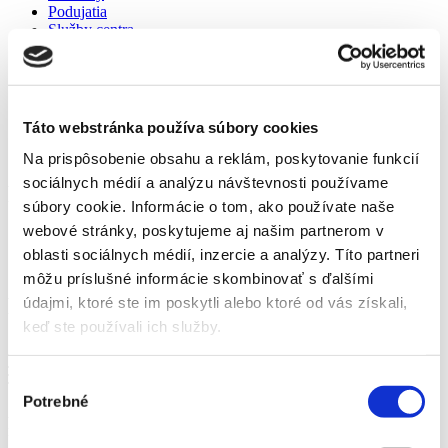
Podujatia
Služby centra
Kontakt
Domov
Táto webstránka používa súbory cookies
Novinky
Pripravte sa na školu vo Forume - 20.8.-9.9.
Na prispôsobenie obsahu a reklám, poskytovanie funkcií
sociálnych médií a analýzu návštevnosti používame
Pripravte sa na školu vo Forume -
súbory cookie. Informácie o tom, ako používate naše
20.8.-9.9.
webové stránky, poskytujeme aj našim partnerom v
oblasti sociálnych médií, inzercie a analýzy. Títo partneri
7. augusta 2018
môžu príslušné informácie skombinovať s ďalšími
Pripravte sa na školu vo Forume -
údajmi, ktoré ste im poskytli alebo ktoré od vás získali,
keď ste používali ich služby.
20.8.-9.9.
Menu
Výber
Potrebné
súhlasu
Ani sme sa nenazdali a naše deti sú u rok krajšie, vyššie a
rýchlejšie. Človeku sa až veriť nechce ako rýchlo ten čas letí