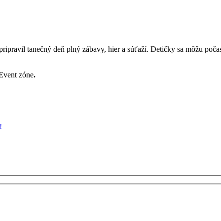
ipravil tanečný deň plný zábavy, hier a súťaží. Detičky sa môžu počas
 Event zóne
.
!