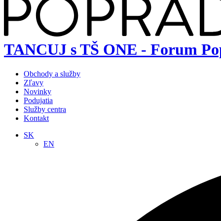
TANCUJ s TŠ ONE - Forum Po
Obchody a služby
Zľavy
Novinky
Podujatia
Služby centra
Kontakt
SK
EN