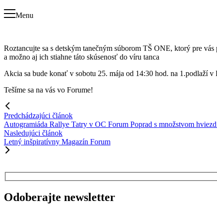
Menu
Roztancujte sa s detským tanečným súborom TŠ ONE, ktorý pre vás pr
a možno aj ich stiahne táto skúsenosť do víru tanca
Akcia sa bude konať v sobotu 25. mája od 14:30 hod. na 1.podlaží v
Tešíme sa na vás vo Forume!
Predchádzajúci článok
Autogramiáda Rallye Tatry v OC Forum Poprad s množstvom hviezd
Nasledujúci článok
Letný inšpiratívny Magazín Forum
Odoberajte newsletter