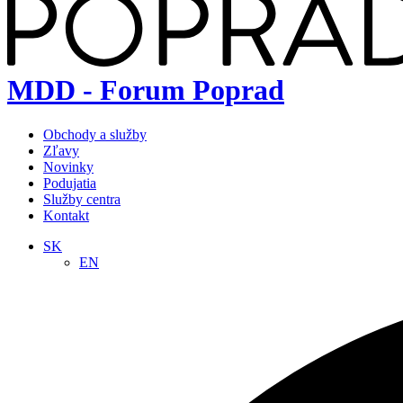
MDD - Forum Poprad
Obchody a služby
Zľavy
Novinky
Podujatia
Služby centra
Kontakt
SK
EN