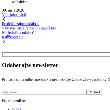
webslider
30. mája 2026
Viac informácií
Predchádzajúca udalosť
Výstava: Staré remeslo - mladá krv
Nasledujúca udalosť
Krúžkobranie
Odoberajte newsletter
Prihláste sa na odber noviniek a nezmeškajte žiadne zľavy, novinky či
Pre zákazníkov
O nás