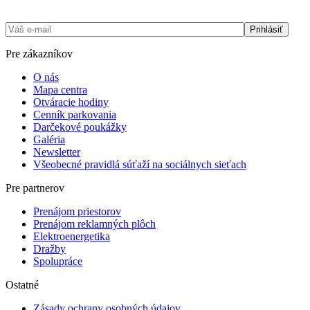
Pre zákazníkov
O nás
Mapa centra
Otváracie hodiny
Cenník parkovania
Darčekové poukážky
Galéria
Newsletter
Všeobecné pravidlá súťaží na sociálnych sieťach
Pre partnerov
Prenájom priestorov
Prenájom reklamných plôch
Elektro­­­energetika
Dražby
Spolupráce
Ostatné
Zásady ochrany osobných údajov