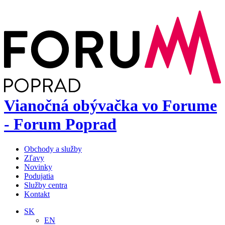
Vianočná obývačka vo Forume
- Forum Poprad
Obchody a služby
Zľavy
Novinky
Podujatia
Služby centra
Kontakt
SK
EN