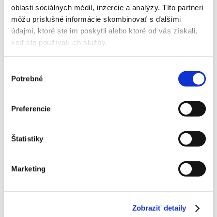
Events
oblasti sociálnych médií, inzercie a analýzy. Títo partneri
Mall Services
môžu príslušné informácie skombinovať s ďalšími
Contact
údajmi, ktoré ste im poskytli alebo ktoré od vás získali,
keď ste používali ich služby.
Home
News
Výber
Uncategorized
Potrebné
súhlasu
ČAROVNÝ BALKÁN - Výstava fotografií
ČAROVNÝ BALKÁN - Výstava
Preferencie
fotografií
18. April 2023
Štatistiky
ČAROVNÝ BALKÁN - Výstava
fotografií
Marketing
Menu
Zobraziť detaily