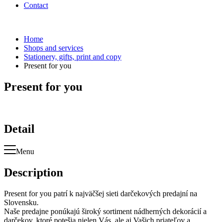
Contact
Home
Shops and services
Stationery, gifts, print and copy
Present for you
Present for you
Detail
Menu
Description
Present for you patrí k najväčšej sieti darčekových predajní na
Slovensku.
Naše predajne ponúkajú široký sortiment nádherných dekorácií a
darčekov, ktoré potešia nielen Vás, ale aj Vašich priateľov a