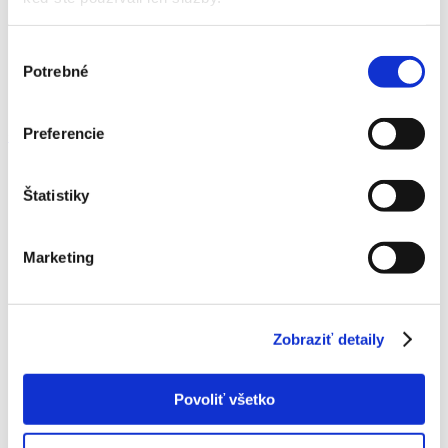
Výber
Potrebné
súhlasu
Preferencie
+421 908 288 802
Štatistiky
Marketing
Zobraziť detaily
Povoliť všetko