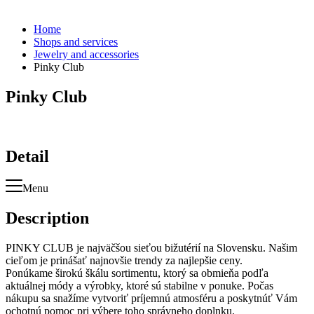
Home
Shops and services
Jewelry and accessories
Pinky Club
Pinky Club
Detail
Menu
Description
PINKY CLUB je najväčšou sieťou bižutérií na Slovensku. Našim
cieľom je prinášať najnovšie trendy za najlepšie ceny.
Ponúkame širokú škálu sortimentu, ktorý sa obmieňa podľa
aktuálnej módy a výrobky, ktoré sú stabilne v ponuke. Počas
nákupu sa snažíme vytvoriť príjemnú atmosféru a poskytnúť Vám
ochotnú pomoc pri výbere toho správneho doplnku.