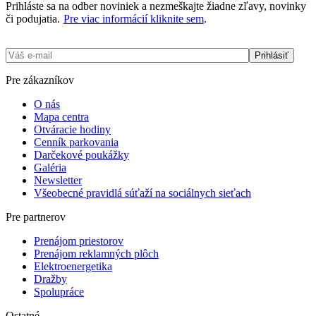
Prihláste sa na odber noviniek a nezmeškajte žiadne zľavy, novinky
či podujatia.
Pre viac informácií kliknite sem
.
Pre zákazníkov
O nás
Mapa centra
Otváracie hodiny
Cenník parkovania
Darčekové poukážky
Galéria
Newsletter
Všeobecné pravidlá súťaží na sociálnych sieťach
Pre partnerov
Prenájom priestorov
Prenájom reklamných plôch
Elektro­­­energetika
Dražby
Spolupráce
Ostatné