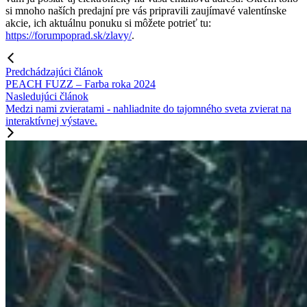
si mnoho naších predajní pre vás pripravili zaujímavé valentínske
akcie, ich aktuálnu ponuku si môžete potrieť tu:
https://forumpoprad.sk/zlavy/
.
Predchádzajúci článok
PEACH FUZZ – Farba roka 2024
Nasledujúci článok
Medzi nami zvieratami - nahliadnite do tajomného sveta zvierat na
interaktívnej výstave.