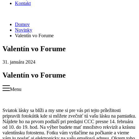
Kontakt
Domov
Novinky
Valentín vo Forume
Valentín vo Forume
31. januára 2024
Valentín vo Forume
Menu
Sviatok lásky sa blíži a my sme si pre vás pri tejto príležitosti
pripravili fotokútik kde si môžete zvečniť tú vašu lásku na pamiatku.
Nájdete ho na prvom podlaží pri predajni CCC presne 14. februára
od 10. do 19. hod. Na výber budete mať množstvo rekvizít a krásnu
valentínsku fotostenu. Fotku vám vytlačíme na počkanie a vieme
vám ju poslať aj elektronicky na vašu emailovú adresu. Okrem toho