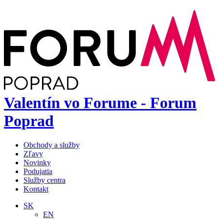
Valentín vo Forume - Forum
Poprad
Obchody a služby
Zľavy
Novinky
Podujatia
Služby centra
Kontakt
SK
EN